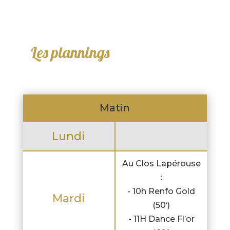
Les plannings
Matin
Lundi
Au Clos Lapérouse
:
- 10h Renfo Gold
Mardi
(50‘)
- 11H Dance Fl’or